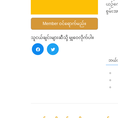
ယဉ်ကျ
စွမ်းအ
Member ဝင်ရောက်မည်။
သူငယ်ချင်းများဆီသို့ မျှဝေလိုက်ပါ။
ဘယ်သ
စီ
က
စွ