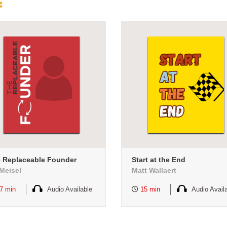
း
 Replaceable Founder
Start at the End
 Meisel
Matt Wallaert
7 min
Audio Available
15 min
Audio Avail