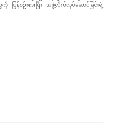
ပြန်စဉ်းစားပြီး အဖွဲ့လိုက်လုပ်ဆောင်ခြင်းရဲ့