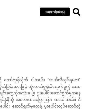
အကောင့်ဝင်ရန်
်ပုံကို တော်လှန်လိုက် ပါတယ်။ "ဘယ်လိုလုပ်ရမလဲ"
က်ခြင်းအားဖြင့် တိုးတက်မှုနဲ့ထိရောက်မှုကို အဆ
ျင်းတွေကိုအသုံးချဖို့၊ ပူးပေါင်းဆောင်ရွက်မှုကနေ
ီးမြှုပ်နှံဖို့ကို အလေးထားပြောကြား ထားပါတယ်။ ဒီ
ါင်း ဆောင်ရွက်မှုတွေနဲ့ ပူးပေါင်းလုပ်ဆောင်တဲ့