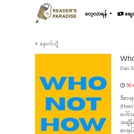
လေ့လာရန်
စျေးန
နောက်သို့
Who
Dan S
30 
ဒီစာအု
(How) 
ပေါင်း
အချိန်
စာအုပ်