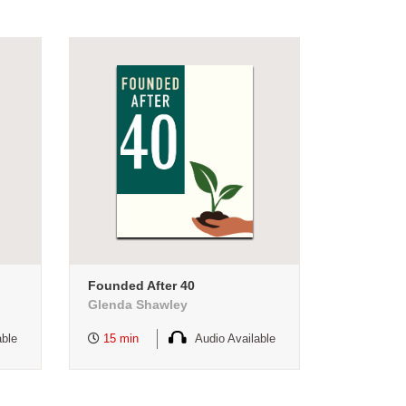
Founded After 40
Glenda Shawley
able
15 min
Audio Available