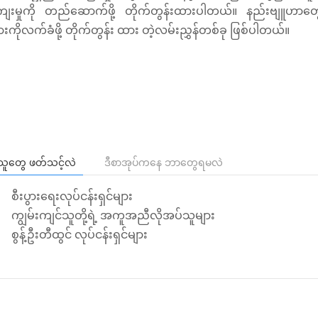
ေးမှုကို တည်ဆောက်ဖို့ တိုက်တွန်းထားပါတယ်။ နည်းဗျူဟာတွေကို 
ားကိုလက်ခံဖို့ တိုက်တွန်း ထား တဲ့လမ်းညွှန်တစ်ခု ဖြစ်ပါတယ်။
ူတွေ ဖတ်သင့်လဲ
ဒီစာအုပ်ကနေ ဘာတွေရမလဲ
းပွားရေးလုပ်ငန်းရှင်များ
ျွမ်းကျင်သူတို့ရဲ့ အကူအညီလိုအပ်သူများ
န့်ဦးတီထွင် လုပ်ငန်းရှင်များ