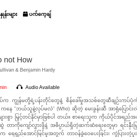
ှုန်းများ
ပက်ကေ့ချ်
 not How
ullivan & Benjamin Hardy
min
Audio Available
ပ်က ကျွန်မတို့ရဲ့ပန်းတိုင်တွေနဲ့ စိန်ခေါ်မှုအသစ်တွေဆီချဉ်းကပ
ကနေ "ဘယ်သူနဲ့လုပ်မလဲ" (Who) ဆိုတဲ့ မေးခွန်းဆီ အာရုံပြောင်းလို
များစွာ မြှင့်တင်နိုင်မှာဖြစ်ပါ တယ်။ စာရေးသူက ကိုယ်ပိုင်အရည်အခ
ဆွဲ တာကိုကျော်လွှားဖို့နဲ့ အဓိပ္ပာယ်ရှိတဲ့ဆက်ဆံရေးတွေမှာ ရင်းနှ
က ရေရှည်အောင်မြင်မှုအတွက် တာဝန်ခွဲဝေပေးခြင်း၊ ကွဲပြားတဲ့ပူးပေ